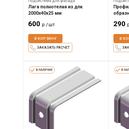
Подсистема для фасада
Подсист
Лага полнотелая из дпк
Профи
2000х40х25 мм
образн
600
290
р./шт.
В КОРЗИНУ
В К
ЗАКАЗАТЬ РАСЧЕТ
ЗАК
В НАЛИЧИИ
В НА