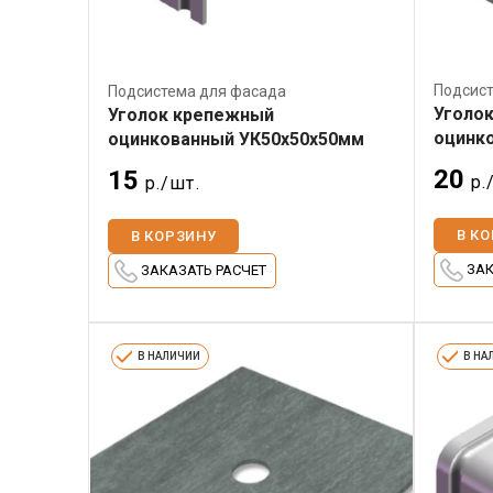
Подсист
Подсистема для фасада
Уголо
Уголок крепежный
оцинк
оцинкованный УК50х50х50мм
20
15
р.
р./шт.
В К
В КОРЗИНУ
ЗАК
ЗАКАЗАТЬ РАСЧЕТ
В НАЛИЧИИ
В НА