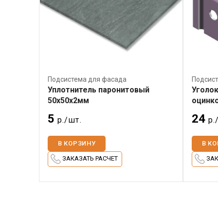
Подсистема для фасада
Подсист
Уплотнитель паронитовый
Уголо
50х50х2мм
оцинк
5
24
р./шт.
р.
В КОРЗИНУ
В К
ЗАКАЗАТЬ РАСЧЕТ
ЗАК